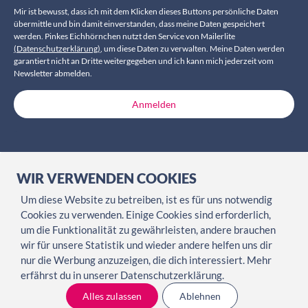
Mir ist bewusst, dass ich mit dem Klicken dieses Buttons persönliche Daten
übermittle und bin damit einverstanden, dass meine Daten gespeichert
werden. Pinkes Eichhörnchen nutzt den Service von Mailerlite
(Datenschutzerklärung)
, um diese Daten zu verwalten. Meine Daten werden
garantiert nicht an Dritte weitergegeben und ich kann mich jederzeit vom
Newsletter abmelden.
Anmelden
WIR VERWENDEN COOKIES
Um diese Website zu betreiben, ist es für uns notwendig
Cookies zu verwenden. Einige Cookies sind erforderlich,
FÖRDERER
um die Funktionalität zu gewährleisten, andere brauchen
wir für unsere Statistik und wieder andere helfen uns dir
Gefördert vom Ministerium für Wissenschaft und Kultur des
nur die Werbung anzuzeigen, die dich interessiert. Mehr
Landes NRW und Soziokultur NRW
erfährst du in unserer Datenschutzerklärung.
Alles zulassen
Ablehnen